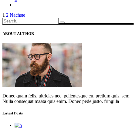
Seitennummerierung
1
2
Nächste
Search
der
for:
Beiträge
ABOUT AUTHOR
Donec quam felis, ultricies nec, pellentesque eu, pretium quis, sem.
Nulla consequat massa quis enim. Donec pede justo, fringilla
Latest Posts