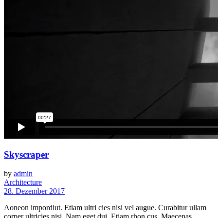
Skyscraper
by
admin
Architecture
28. Dezember 2017
Aoneon impordiut. Etiam ultri cies nisi vel augue. Curabitur ullam
corper ultricies nisi. Nam eget dui. Etiam rhon cus. Maecenas