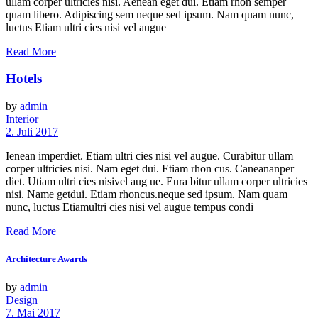
ullam corper ultricies nisi. Aenean eget dui. Etiam rhon semper
quam libero. Adipiscing sem neque sed ipsum. Nam quam nunc,
luctus Etiam ultri cies nisi vel augue
Read More
Hotels
by
admin
Interior
2. Juli 2017
Ienean imperdiet. Etiam ultri cies nisi vel augue. Curabitur ullam
corper ultricies nisi. Nam eget dui. Etiam rhon cus. Caneananper
diet. Utiam ultri cies nisivel aug ue. Eura bitur ullam corper ultricies
nisi. Name getdui. Etiam rhoncus.neque sed ipsum. Nam quam
nunc, luctus Etiamultri cies nisi vel augue tempus condi
Read More
Architecture Awards
by
admin
Design
7. Mai 2017